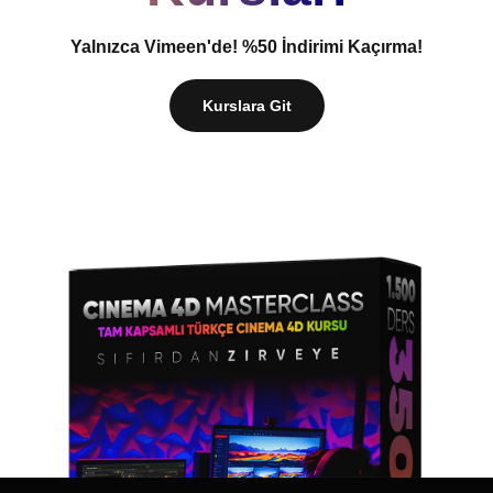
Yalnızca Vimeen'de! %50 İndirimi Kaçırma!
Kurslara Git