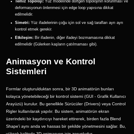
Temiz Topoloji:
Yüz modelinde dörtgen topolojinin korunması ve
deformasyonun önlenmesi için edge loop yapısına dikkat
edilmelidir.
Simetri:
Yüz ifadelerinin çoğu için sol ve sağ tarafları ayrı ayrı
kontrol etmek gerekir.
Etkileşim:
Bir ifadenin, diğer ifadeyi bozmamasına dikkat
edilmelidir (Gülerken kaşların çatılmaması gibi).
Animasyon ve Kontrol
Sistemleri
Formlar oluşturulduktan sonra, bir 3D animatörün bunları
kolayca yönetebileceği bir kontrol sistemi (GUI - Grafik Kullanıcı
Arayüzü) kurulur. Bu genellikle Sürücüler (Drivers) veya Control
Rigler kullanılarak yapılır. Bu sistem, animatörün ekran
üzerindeki bir kaydırıcıyı hareket ettirerek, birden fazla Blend
Shape'i aynı anda ve hassas bir şekilde yönetmesini sağlar. Bu,
yüksek kalitede 3D animasyon için zorunludur.